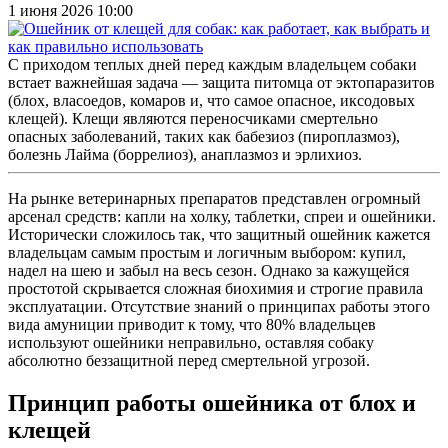
1 июня 2026 10:00
С приходом теплых дней перед каждым владельцем собаки
встает важнейшая задача — защита питомца от эктопаразитов
(блох, власоедов, комаров и, что самое опасное, иксодовых
клещей). Клещи являются переносчиками смертельно
опасных заболеваний, таких как бабезиоз (пироплазмоз),
болезнь Лайма (боррелиоз), анаплазмоз и эрлихиоз.
На рынке ветеринарных препаратов представлен огромный
арсенал средств: капли на холку, таблетки, спреи и ошейники.
Исторически сложилось так, что защитный ошейник кажется
владельцам самым простым и логичным выбором: купил,
надел на шею и забыл на весь сезон. Однако за кажущейся
простотой скрывается сложная биохимия и строгие правила
эксплуатации. Отсутствие знаний о принципах работы этого
вида амуниции приводит к тому, что 80% владельцев
используют ошейники неправильно, оставляя собаку
абсолютно беззащитной перед смертельной угрозой.
Принцип работы ошейника от блох и
клещей