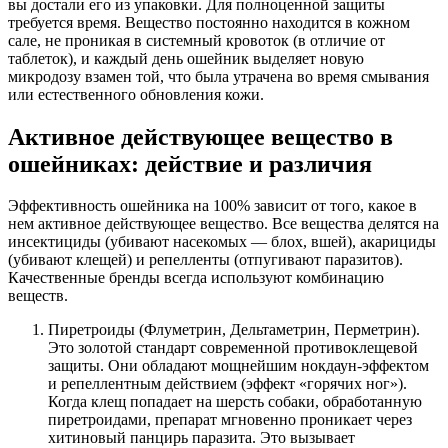
вы достали его из упаковки. Для полноценной защиты
требуется время. Вещество постоянно находится в кожном
сале, не проникая в системный кровоток (в отличие от
таблеток), и каждый день ошейник выделяет новую
микродозу взамен той, что была утрачена во время смывания
или естественного обновления кожи.
Активное действующее вещество в
ошейниках: действие и различия
Эффективность ошейника на 100% зависит от того, какое в
нем активное действующее вещество. Все вещества делятся на
инсектициды (убивают насекомых — блох, вшей), акарициды
(убивают клещей) и репелленты (отпугивают паразитов).
Качественные бренды всегда используют комбинацию
веществ.
Пиретроиды (Флуметрин, Дельтаметрин, Перметрин).
Это золотой стандарт современной противоклещевой
защиты. Они обладают мощнейшим нокдаун-эффектом
и репеллентным действием (эффект «горячих ног»).
Когда клещ попадает на шерсть собаки, обработанную
пиретроидами, препарат мгновенно проникает через
хитиновый панцирь паразита. Это вызывает