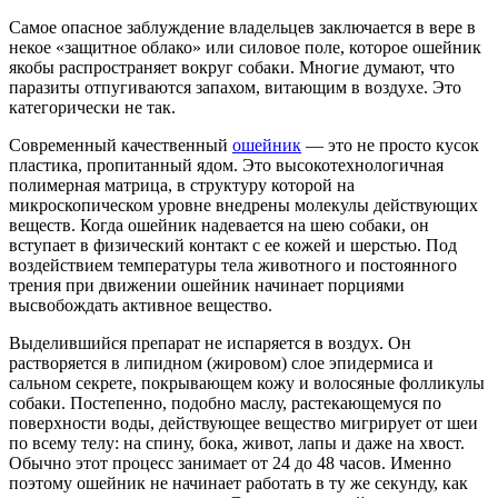
Самое опасное заблуждение владельцев заключается в вере в
некое «защитное облако» или силовое поле, которое ошейник
якобы распространяет вокруг собаки. Многие думают, что
паразиты отпугиваются запахом, витающим в воздухе. Это
категорически не так.
Современный качественный
ошейник
— это не просто кусок
пластика, пропитанный ядом. Это высокотехнологичная
полимерная матрица, в структуру которой на
микроскопическом уровне внедрены молекулы действующих
веществ. Когда ошейник надевается на шею собаки, он
вступает в физический контакт с ее кожей и шерстью. Под
воздействием температуры тела животного и постоянного
трения при движении ошейник начинает порциями
высвобождать активное вещество.
Выделившийся препарат не испаряется в воздух. Он
растворяется в липидном (жировом) слое эпидермиса и
сальном секрете, покрывающем кожу и волосяные фолликулы
собаки. Постепенно, подобно маслу, растекающемуся по
поверхности воды, действующее вещество мигрирует от шеи
по всему телу: на спину, бока, живот, лапы и даже на хвост.
Обычно этот процесс занимает от 24 до 48 часов. Именно
поэтому ошейник не начинает работать в ту же секунду, как