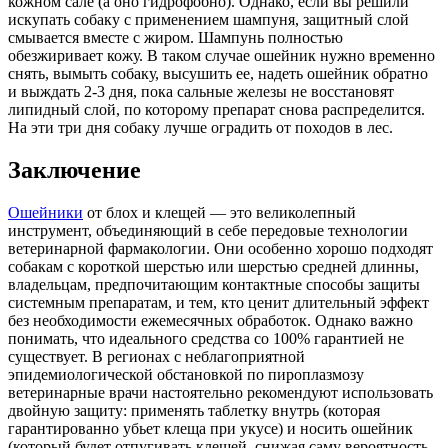
кожном сале (а оно гидрофобно). Однако, если вы решили
искупать собаку с применением шампуня, защитный слой
смывается вместе с жиром. Шампунь полностью
обезжиривает кожу. В таком случае ошейник нужно временно
снять, вымыть собаку, высушить ее, надеть ошейник обратно
и выждать 2-3 дня, пока сальные железы не восстановят
липидный слой, по которому препарат снова распределится.
На эти три дня собаку лучше оградить от походов в лес.
Заключение
Ошейники
от блох и клещей — это великолепный
инструмент, объединяющий в себе передовые технологии
ветеринарной фармакологии. Они особенно хорошо подходят
собакам с короткой шерстью или шерстью средней длинны,
владельцам, предпочитающим контактные способы защиты
системным препаратам, и тем, кто ценит длительный эффект
без необходимости ежемесячных обработок. Однако важно
понимать, что идеального средства со 100% гарантией не
существует. В регионах с неблагоприятной
эпидемиологической обстановкой по пироплазмозу
ветеринарные врачи настоятельно рекомендуют использовать
двойную защиту: применять таблетку внутрь (которая
гарантированно убьет клеща при укусе) и носить ошейник
(который будет отпугивать клещей, снижая саму вероятность