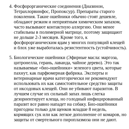
Фосфорорганические соединения (Диазинон,
Тетрахлорвинфос, Пропоксур). Препараты старого
поколения. Такие ошейники обычно стоят дешевле,
обладают резким и неприятным химическим запахом,
часто вызывают контактную аллергию. Они менее
стабильны в полимерной матрице, поэтому защищают
не дольше 2-3 месяцев. Кроме того, к
фосфорорганическим ядам у многих популяций клещей
и блох уже выработалась резистентность (устойчивость).
Биологические ошейники (Эфирные масла: маргоза,
цитронелла, герань, лаванда, чайное дерево). Это так
называемые «био-ошейники» зеленого цвета, которые
пахнут, как парфюмерная фабрика. Эксперты и
ветеринарные врачи категорически не рекомендуют
использовать их как самостоятельное средство защиты
от иксодовых клещей. Они не убивают паразитов. В
лучшем случае их сильный запах лишь слегка
дезориентирует клеща, но голодный инфицированный
паразит все равно нападет на собаку. Био-ошейники
пригодны только для щенков младше 8 недель,
кормящих сук или как легкое дополнение от комаров, но
защиты от смертельного пироплазмоза они не дают.