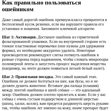
Как правильно пользоваться
ошейником
Даже самый дорогой ошейник премиум-класса превратится в
бесполезный кусок резинки, если вы нарушите правила его
установки и ношения. Запомните ключевой алгоритм:
Шаг 1: Активация.
Достаньте ошейник из герметичной
фольгированной упаковки. Если на внутренней стороне есть
тонкие пластиковые перемычки (они нужны для удержания
формы), их необходимо аккуратно удалить. Некоторые
производители рекомендуют слегка потянуть ошейник в
разные стороны перед надеванием, чтобы сломать микропоры
полимерной ленты и запустить процесс выделения вещества
(например, на ленте должен появиться легкий белый налет).
Шаг 2: Правильная посадка.
Это самый важный этап.
Ошейник не должен болтаться на шее, как бусы, но и не
должен душить животное. Вставьте два пальца (плашмя)
между лентой ошейника и шеей собаки — это идеальный
зазор. Ошейник должен плотно прилегать к коже. Если у вас
собака с очень густым подшерстком и длинной шерстью
(шпиц, хаски, колли), вам придется раздвинуть шерсть руками
так, чтобы ошейник лег именно на кожу, иначе препарат будет