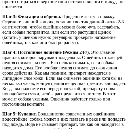
просто стираться о верхние слои остевого волоса и никуда не
впитается.
Шаг 3: Фиксация и обрезка.
Проденьте ленту в пряжку.
Отрежьте лишний кончик, оставив хвостик длиной около 2-3
сантиметров, чтобы ошейник можно было чуть расслабить,
если собака поправится, или если это растущий щенок
(кстати, у щенков нужно регулярно проверять натяжение
ошейника, так как они быстро растут).
Шаг 4: Постоянное ношение (Режим 24⁄7).
Это главное
правило, которое нарушают владельцы. Ошейник от клещей
нельзя снимать на ночь. Его нельзя снимать, если собака
находится дома. Его вообще нельзя снимать до окончания
срока действия. Как мы помним, препарат находится в
липидном слое кожи. Если вы снимаете ошейник хотя бы на
несколько часов, концентрация вещества стремительно падает.
Когда вы наденете его перед прогулкой, препарату снова
понадобятся сутки, чтобы распределиться по телу. В этот
момент собака уязвима. Ошейник работает только при
постоянном контакте.
Шаг 5: Купание.
Большинство современных ошейников
водостойкие, собака может в них плавать в реке или попадать
под дождь. Вода не смывает препарат, так как он находится в