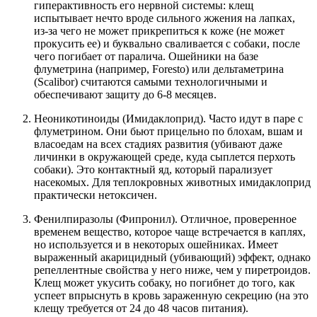
гиперактивность его нервной системы: клещ
испытывает нечто вроде сильного жжения на лапках,
из-за чего не может прикрепиться к коже (не может
прокусить ее) и буквально сваливается с собаки, после
чего погибает от паралича. Ошейники на базе
флуметрина (например, Foresto) или дельтаметрина
(Scalibor) считаются самыми технологичными и
обеспечивают защиту до 6-8 месяцев.
Неоникотиноиды (Имидаклоприд). Часто идут в паре с
флуметрином. Они бьют прицельно по блохам, вшам и
власоедам на всех стадиях развития (убивают даже
личинки в окружающей среде, куда сыплется перхоть
собаки). Это контактный яд, который парализует
насекомых. Для теплокровных животных имидаклоприд
практически нетоксичен.
Фенилпиразолы (Фипронил). Отличное, проверенное
временем вещество, которое чаще встречается в каплях,
но используется и в некоторых ошейниках. Имеет
выраженный акарицидный (убивающий) эффект, однако
репеллентные свойства у него ниже, чем у пиретроидов.
Клещ может укусить собаку, но погибнет до того, как
успеет впрыснуть в кровь зараженную секрецию (на это
клещу требуется от 24 до 48 часов питания).