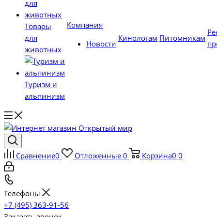
Компания
Товары
Ре
для
Кинологам
Питомникам
Новости
пр
животных
Туризм и
альпинизм
Сравнение
0
Отложенные
0
Корзина
0
0
Телефоны
+7 (495) 363-91-56
Заказать звонок