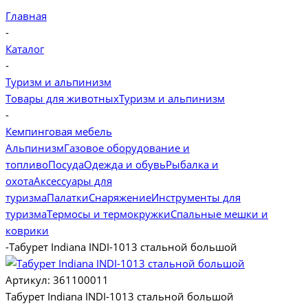
Главная
-
Каталог
-
Туризм и альпинизм
Товары для животных
Туризм и альпинизм
-
Кемпинговая мебель
Альпинизм
Газовое оборудование и
топливо
Посуда
Одежда и обувь
Рыбалка и
охота
Аксессуары для
туризма
Палатки
Снаряжение
Инструменты для
туризма
Термосы и термокружки
Спальные мешки и
коврики
-
Табурет Indiana INDI-1013 стальной большой
Артикул:
361100011
Табурет Indiana INDI-1013 стальной большой