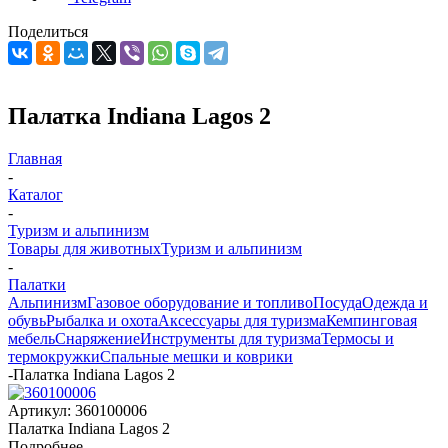
Поделиться
Палатка Indiana Lagos 2
Главная
-
Каталог
-
Туризм и альпинизм
Товары для животных
Туризм и альпинизм
-
Палатки
Альпинизм
Газовое оборудование и топливо
Посуда
Одежда и
обувь
Рыбалка и охота
Аксессуары для туризма
Кемпинговая
мебель
Снаряжение
Инструменты для туризма
Термосы и
термокружки
Спальные мешки и коврики
-
Палатка Indiana Lagos 2
Артикул:
360100006
Палатка Indiana Lagos 2
Подробнее