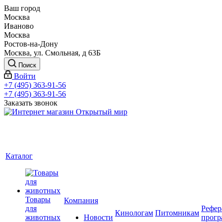
Ваш город
Москва
Иваново
Москва
Ростов-на-Дону
Москва, ул. Смольная, д 63Б
Поиск
Войти
+7 (495) 363-91-56
+7 (495) 363-91-56
Заказать звонок
Каталог
Товары
Компания
для
Рефер
Кинологам
Питомникам
животных
Новости
прогр