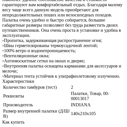
гарантируют вам комфортабельный отдых. Благодаря малому
весу чаще всего данную модель приобретают для
непродолжительных пеших или велосипедных походов.
Палатка очень удобно и быстро собирается, большие
габаритные размеры позволяют без труда разместить двоих
путешественников. Она очень проста в установке и удобна в
эксплуатации.
◦Пропитка, задерживающая распространение огня;
◦Швы герметизированы термоусадочной лентой;
◦100% ветро и водонепроницаемость;
◦Вентиляционные окна;
◦Антимоскитные сетки на окнах и дверях;
◦Внутренняя палатка оснащена карманами для аксессуаров и
мелочи;
◦Материал тента устойчив к ультрафиолетовому излучению.
Характеристики
Количество тамбуров (тест)
2
Палатки, Товар, 00-
Реквизиты
00013017
Производитель
INDIANA
Размер внутренней палатки (Д/Ш/
140х210х105
В)
Как купить