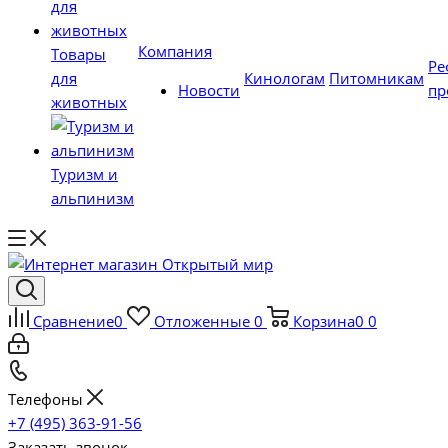
Компания
Товары
Ре
для
Кинологам
Питомникам
Новости
пр
животных
Туризм и
альпинизм
Сравнение
0
Отложенные
0
Корзина
0
0
Телефоны
+7 (495) 363-91-56
Заказать звонок