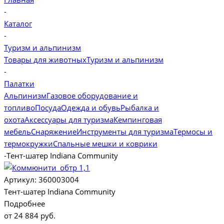
-
Каталог
-
Туризм и альпинизм
Товары для животных
Туризм и альпинизм
-
Палатки
Альпинизм
Газовое оборудование и
топливо
Посуда
Одежда и обувь
Рыбалка и
охота
Аксессуары для туризма
Кемпинговая
мебель
Снаряжение
Инструменты для туризма
Термосы и
термокружки
Спальные мешки и коврики
-
Тент-шатер Indiana Community
Артикул:
360003004
Тент-шатер Indiana Community
Подробнее
от
24 884 руб.