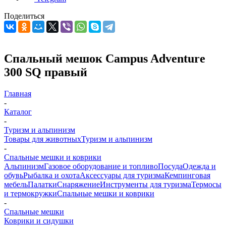
Поделиться
Спальный мешок Campus Adventure
300 SQ правый
Главная
-
Каталог
-
Туризм и альпинизм
Товары для животных
Туризм и альпинизм
-
Спальные мешки и коврики
Альпинизм
Газовое оборудование и топливо
Посуда
Одежда и
обувь
Рыбалка и охота
Аксессуары для туризма
Кемпинговая
мебель
Палатки
Снаряжение
Инструменты для туризма
Термосы
и термокружки
Спальные мешки и коврики
-
Спальные мешки
Коврики и сидушки