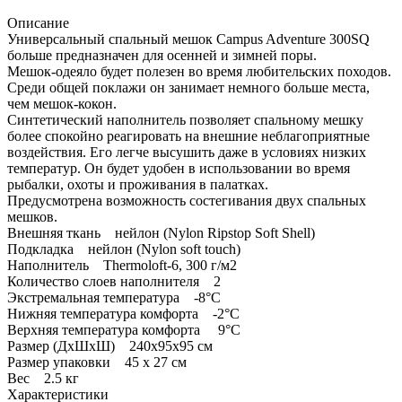
Описание
Универсальный спальный мешок Campus Adventure 300SQ
больше предназначен для осенней и зимней поры.
Мешок-одеяло будет полезен во время любительских походов.
Среди общей поклажи он занимает немного больше места,
чем мешок-кокон.
Синтетический наполнитель позволяет спальному мешку
более спокойно реагировать на внешние неблагоприятные
воздействия. Его легче высушить даже в условиях низких
температур. Он будет удобен в использовании во время
рыбалки, охоты и проживания в палатках.
Предусмотрена возможность состегивания двух спальных
мешков.
Внешняя ткань нейлон (Nylon Ripstop Soft Shell)
Подкладка нейлон (Nylon soft touch)
Наполнитель Thermoloft-6, 300 г/м2
Количество слоев наполнителя 2
Экстремальная температура -8°С
Нижняя температура комфорта -2°С
Верхняя температура комфорта 9°С
Размер (ДxШxШ) 240x95x95 см
Размер упаковки 45 х 27 см
Вес 2.5 кг
Характеристики