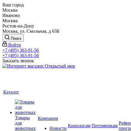
Ваш город
Москва
Иваново
Москва
Ростов-на-Дону
Москва, ул. Смольная, д 63Б
Поиск
Войти
+7 (495) 363-91-56
+7 (495) 363-91-56
Заказать звонок
Каталог
Товары
Компания
для
Рефер
Кинологам
Питомникам
животных
Новости
прогр