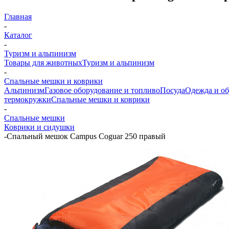
Главная
-
Каталог
-
Туризм и альпинизм
Товары для животных
Туризм и альпинизм
-
Спальные мешки и коврики
Альпинизм
Газовое оборудование и топливо
Посуда
Одежда и об
термокружки
Спальные мешки и коврики
-
Спальные мешки
Коврики и сидушки
-
Спальный мешок Campus Coguar 250 правый