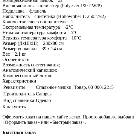
Компрессионный мешок да
Внешняя ткань полиэстер (Polyester 190T W/P)
Подкладка фланель
Наполнитель синтетика (Hollowfiber 1, 250 г/м2)
Количество слоев наполнителя 2
Экстремальная температура -2°С
Нижняя температура комфорта 5°С
Верхняя температура комфорта 10°С
Размер (ДxШxШ) 230x80 см
Размер упаковки 39 х 24 см
Вес 2.1 кг
Особенности
Возможность состегивания;
Анатомический капюшон;
Компрессионный чехол.
Характеристики
Реквизиты
Спальные мешки, Товар, 00-00012215
Производитель
Campus
Вид спальника
Одеяло
Как купить
Оформить заказ на нашем сайте легко. Просто добавьте выбран
«Оформить заказ» или «Быстрый заказ».
Быстрый заказ